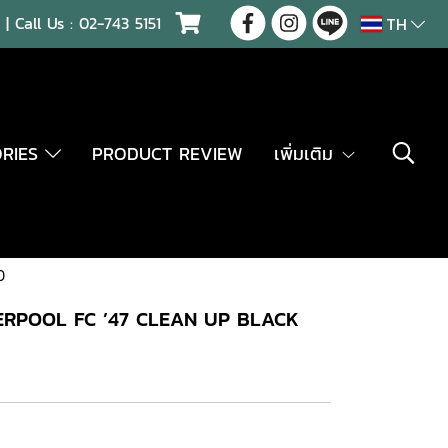
| Call Us :
02-743 5151
TH
ORIES
PRODUCT REVIEW
เพิ่มเติม
D
ERPOOL FC ’47 CLEAN UP BLACK