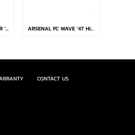
SAMOYED BASE RUNNER '47 CLEAN UP NAVY
ARSENAL FC WAVE ’47 HITCH
ARRANTY
CONTACT US