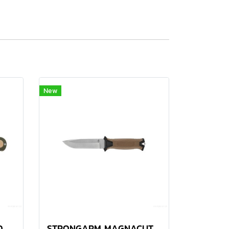
New
O
STRONGARM MAGNACUT PLAIN EDGE - COYOTE BROWN