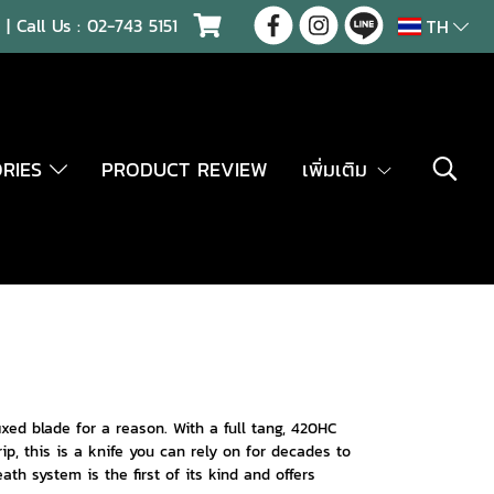
| Call Us :
02-743 5151
TH
ORIES
PRODUCT REVIEW
เพิ่มเติม
ixed blade for a reason. With a full tang, 420HC
p, this is a knife you can rely on for decades to
 system is the first of its kind and offers