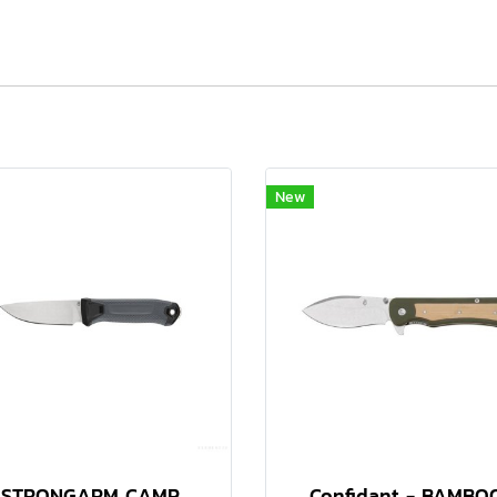
New
STRONGARM CAMP
Confidant - BAMBO