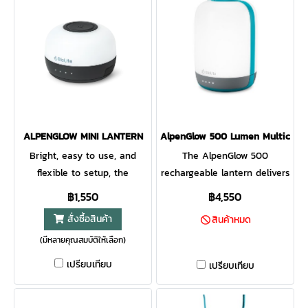
ALPENGLOW MINI LANTERN
AlpenGlow 500 Lumen Multicolor
Bright, easy to use, and
The AlpenGlow 500
flexible to setup, the
rechargeable lantern delivers
AlpenGlow mini is a perfect
a dusk or daylight feel
฿1,550
฿4,550
compact lantern for the
inspired by nature. Featuring
สั่งซื้อสินค้า
สินค้าหมด
campsite and beyond.
high-efficiency ChromaReal
(มีหลายคุณสมบัติให้เลือก)
ChromaReal LEDs deliver
LED technology, accurately
warm, accurate lighting while
render the colors in your
เปรียบเทียบ
เปรียบเทียบ
multicolor modes bring the
environment with the glow
fun. Affix to poles, branches,
of warm natural light. Feeling