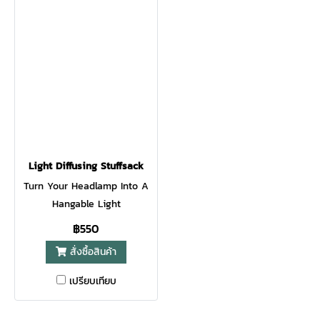
of warm natural light. Shake
the lantern and the internal
accelerometer unlocks
additional features like
Candle Flicker or a
mesmerizing rotation of
color. Small size makes it
easy to pack and ready for
the backyard or the
Light Diffusing Stuffsack
backcountry
Turn Your Headlamp Into A
Hangable Light
฿550
สั่งซื้อสินค้า
เปรียบเทียบ