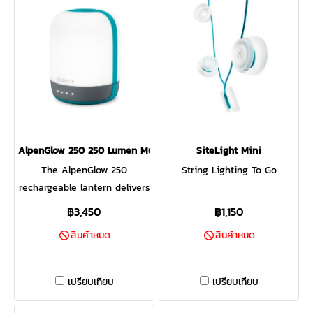
and more with the
more aurora borealis? Shake
integrated bungee strap.
the lantern for an instant
rotation of mesmerizing
color. Offering both ambient
and task-based light,
AlpenGlow 500 is ready for
the backyard or the
backcountry.
AlpenGlow 250 250 Lumen Multicolor USB Lantern
SiteLight Mini
The AlpenGlow 250
String Lighting To Go
rechargeable lantern delivers
ambient and task-based
฿3,450
฿1,150
lighting, all inspired by
สินค้าหมด
สินค้าหมด
nature. Featuring high-
efficiency ChromaReal LED
technology, accurately
เปรียบเทียบ
เปรียบเทียบ
render the colors in your
environment with the glow