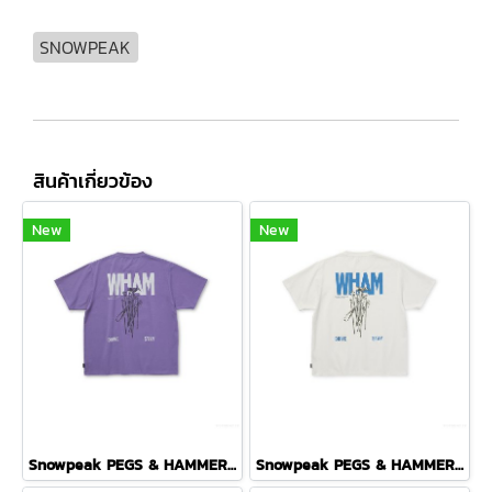
SNOWPEAK
สินค้าเกี่ยวข้อง
New
New
Snowpeak PEGS & HAMMER T-SHIRT ( PURPLE )
Snowpeak PEGS & HAMMER T-SHIRT ( OFF WHITE )