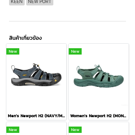
KEEN
NEW PORT
สินค้าเกี่ยวข้อง
New
New
Men's Newport H2 (NAVY/MEDIUM GREY)
Women's Newport H2 (MONOCHROME/DARK FOREST)
New
New