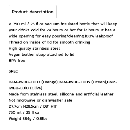
Product description
A 750 ml / 25 fl oz vacuum insulated bottle that will keep
your drinks cold for 24 hours or hot for 12 hours. It has a
wide opening for easy pouring/cleaning.100% leakproof
Thread on inside of lid for smooth drinking
High quality stainless steel
Vegan leather strap attached to lid
BPA free
SPEC
BAM-IWBB-L003 (Orange),BAM-IWBB-L005 (Ocean),BAM-
IWBB-L010 (Olive)
Made from stainless steel, silicone and artificial leather
Not microwave or dishwasher safe
D7.7cm H28.5cm / D3" H11"
750 ml / 25 fl oz
Weight 384g / 0.8lbs