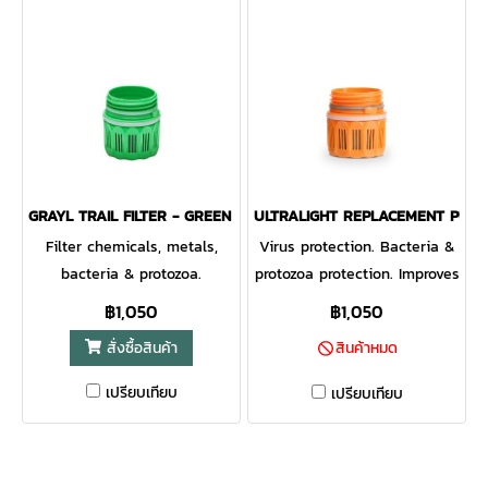
Straw Mug
GRAYL TRAIL FILTER - GREEN CARTRIDGE
ULTRALIGHT REPLACEMENT PURI
Filter chemicals, metals,
Virus protection. Bacteria &
bacteria & protozoa.
protozoa protection. Improves
health, flavor, odor &
฿1,050
฿1,050
clarity. Shelf life. Lifespan
สั่งซื้อสินค้า
สินค้าหมด
300 uses (40 gal / 150 L)
เปรียบเทียบ
เปรียบเทียบ