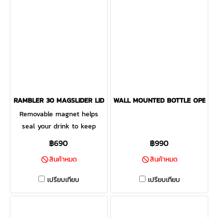
RAMBLER 30 MAGSLIDER LID
WALL MOUNTED BOTTLE OPENE
Removable magnet helps
seal your drink to keep
splashes at bay while on the
฿690
฿990
go. This lid fits your
สินค้าหมด
สินค้าหมด
Rambler®: 10 oz. Stackable
Lowball 10 oz. Stackable Mug
เปรียบเทียบ
เปรียบเทียบ
16 oz. Stackable Cup 20 oz.
Stackable Cup 20 oz.
Tumbler 24 oz. Mug 25 oz.